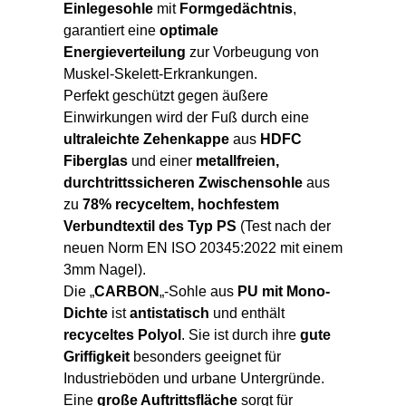
Einlegesohle
mit
Formgedächtnis
,
garantiert eine
optimale
Energieverteilung
zur Vorbeugung von
Muskel-Skelett-Erkrankungen.
Perfekt geschützt gegen äußere
Einwirkungen wird der Fuß durch eine
ultraleichte Zehenkappe
aus
HDFC
Fiberglas
und einer
metallfreien,
durchtrittssicheren Zwischensohle
aus
zu
78% recyceltem, hochfestem
Verbundtextil des Typ PS
(Test nach der
neuen Norm EN ISO 20345:2022 mit einem
3mm Nagel).
Die „
CARBON
„-Sohle aus
PU mit Mono-
Dichte
ist
antistatisch
und enthält
recyceltes Polyol
. Sie ist durch ihre
gute
Griffigkeit
besonders geeignet für
Industrieböden und urbane Untergründe.
Eine
große Auftrittsfläche
sorgt für