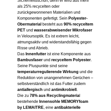
Sicherheitsschuh, denn er wird aus mehr
als 25% recycelten oder
zurückgewonnenen Materialien und
Komponenten gefertigt. Sein
Polyester-
Obermaterial
besteht aus
90% recyceltem
PET
und
wasserabweisender Mikrofaser
in Veloursoptik. Es ist extrem leicht,
atmungsaktiv und widerstandsfähig gegen
Risse und Abrieb.
Das
Innenfutter
ist eine Komponente aus
Bambusfaser
und
recyceltem Polyester
.
Seine Pluspunkte sind seine
temperaturregulierende Wirkung
und die
Reduktion von unangenehmen Gerüchen –
selbstverständlich ist das Futter zudem
antiallergisch
und
antimikrobiell
.
Die zu
78% aus Recyclingmateria
l
bestehende
Innensohle MEMORYfoam
by LEMAITRE
, eine
antibakterielle