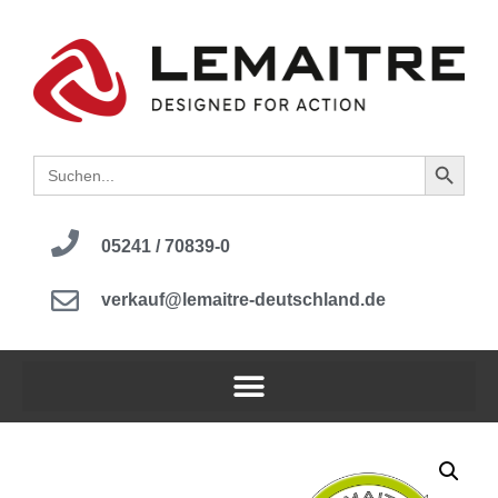
Search B
Search
for:
05241 / 70839-0
verkauf@lemaitre-deutschland.de