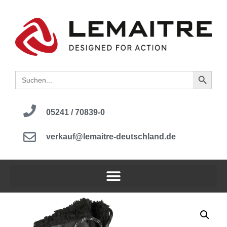
Search B
Search
for:
05241 / 70839-0
verkauf@lemaitre-deutschland.de