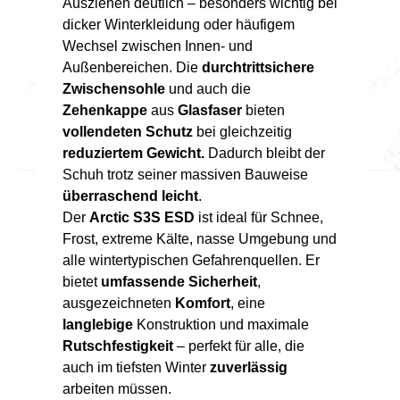
Ausziehen deutlich – besonders wichtig bei
dicker Winterkleidung oder häufigem
Wechsel zwischen Innen- und
Außenbereichen. Die
durchtrittsichere
Zwischensohle
und auch die
Zehenkappe
aus
Glasfaser
bieten
vollendeten Schutz
bei gleichzeitig
reduziertem Gewicht.
Dadurch bleibt der
Schuh trotz seiner massiven Bauweise
überraschend leicht
.
Der
Arctic S3S ESD
ist ideal für Schnee,
Frost, extreme Kälte, nasse Umgebung und
alle wintertypischen Gefahrenquellen. Er
bietet
umfassende Sicherheit
,
ausgezeichneten
Komfort
, eine
langlebige
Konstruktion und maximale
Rutschfestigkeit
– perfekt für alle, die
auch im tiefsten Winter
zuverlässig
arbeiten müssen.