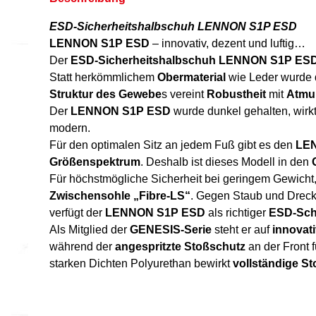
ESD-Sicherheitshalbschuh LENNON S1P ESD
LENNON S1P ESD
– innovativ, dezent und luftig…
Der
ESD-Sicherheitshalbschuh LENNON S1P ES
Statt herkömmlichem
Obermaterial
wie Leder wurde
Struktur des Gewebe
s vereint
Robustheit
mit
Atmun
Der
LENNON S1P ESD
wurde dunkel gehalten, wirk
modern.
Für den optimalen Sitz an jedem Fuß gibt es den
LE
Größenspektrum
. Deshalb ist dieses Modell in den
Für höchstmögliche Sicherheit bei geringem Gewicht,
Zwischensohle „Fibre-LS“
. Gegen Staub und Dreck
verfügt der
LENNON S1P ESD
als richtiger
ESD-Sc
Als Mitglied der
GENESIS-Serie
steht er auf
innovat
während der
angespritzte Stoßschutz
an der Front 
starken Dichten Polyurethan bewirkt
vollständige 