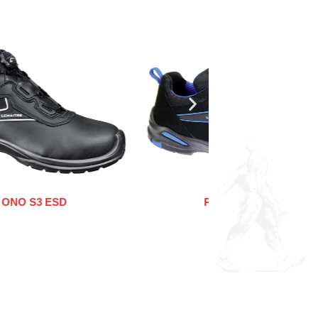
PAUL S3 ESD
RILEY FRESH S1