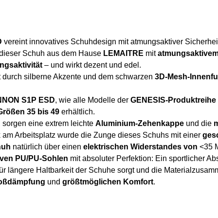
D
vereint innovatives Schuhdesign mit atmungsaktiver Sicherhei
 dieser Schuh aus dem Hause
LEMAITRE
mit
atmungsaktivem 
gsaktivität
– und wirkt dezent und edel.
t durch silberne Akzente und dem schwarzen
3D-Mesh-Innenfu
NNON S1P ESD
, wie alle Modelle der
GENESIS-Produktreihe
Größen 35 bis 49
erhältlich.
 sorgen eine extrem leichte
Aluminium-Zehenkappe
und die
m
 am Arbeitsplatz wurde die Zunge dieses Schuhs mit einer
ges
huh
natürlich über einen
elektrischen Widerstandes von
<35 
iven PU/PU-Sohlen
mit absoluter Perfektion: Ein sportlicher Abs
für längere Haltbarkeit der Schuhe sorgt und die Materialzusa
Stoßdämpfung
und
größtmöglichen Komfort
.