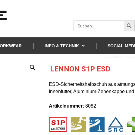
Sear
Search
for:
ORKWEAR
INFO & TECHNIK
SOCIAL MED
LENNON S1P ESD
ESD-Sicherheitshalbschuh aus atmungsa
Innenfutter, Aluminium-Zehenkappe und 
Artikelnummer:
8082