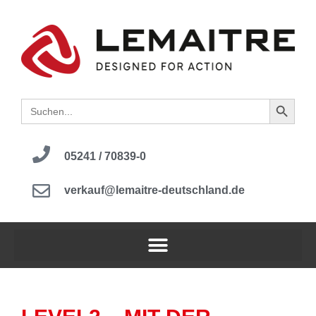
Search B
Search
for:
05241 / 70839-0
verkauf@lemaitre-deutschland.de