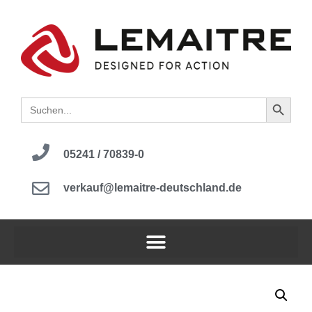
Search B
Search
for:
05241 / 70839-0
verkauf@lemaitre-deutschland.de