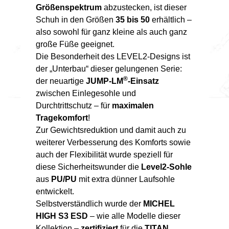
Größenspektrum
abzustecken, ist dieser
Schuh in den Größen
35 bis 50
erhältlich –
also sowohl für ganz kleine als auch ganz
große Füße geeignet.
Die Besonderheit des LEVEL2-Designs ist
der „Unterbau“ dieser gelungenen Serie:
®
der neuartige
JUMP-LM
-Einsatz
zwischen Einlegesohle und
Durchtrittschutz – für
maximalen
Tragekomfort
!
Zur Gewichtsreduktion und damit auch zu
weiterer Verbesserung des Komforts sowie
auch der Flexibilität wurde speziell für
diese Sicherheitswunder die
Level2-Sohle
aus
PU/PU
mit extra dünner Laufsohle
entwickelt.
Selbstverständlich wurde der
MICHEL
HIGH S3 ESD
– wie alle Modelle dieser
Kollektion –
zertifiziert
für die
TITAN