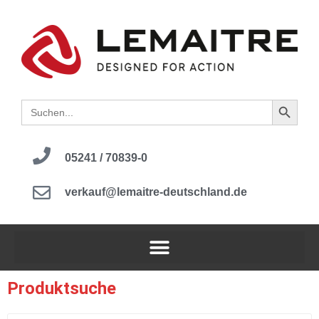
Search B
Search
for:
05241 / 70839-0
verkauf@lemaitre-deutschland.de
Produktsuche