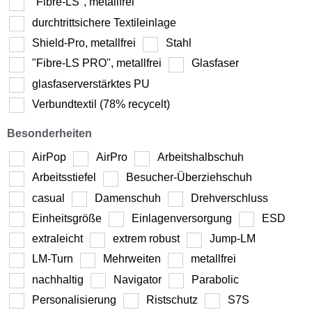
"Fibre-LS", metallfrei
durchtrittsichere Textileinlage
Shield-Pro, metallfrei
Stahl
"Fibre-LS PRO", metallfrei
Glasfaser
glasfaserverstärktes PU
Verbundtextil (78% recycelt)
Besonderheiten
AirPop
AirPro
Arbeitshalbschuh
Arbeitsstiefel
Besucher-Überziehschuh
casual
Damenschuh
Drehverschluss
Einheitsgröße
Einlagenversorgung
ESD
extraleicht
extrem robust
Jump-LM
LM-Turn
Mehrweiten
metallfrei
nachhaltig
Navigator
Parabolic
Personalisierung
Ristschutz
S7S