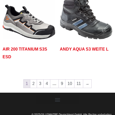
AIR 200 TITANIUM S3S
ANDY AQUA S3 WEITE L
ESD
1
2
3
4
…
9
10
11
→
© 2025/26 LEMAITRE Deutschland GmbH. Alle Rechte vorbehalten.