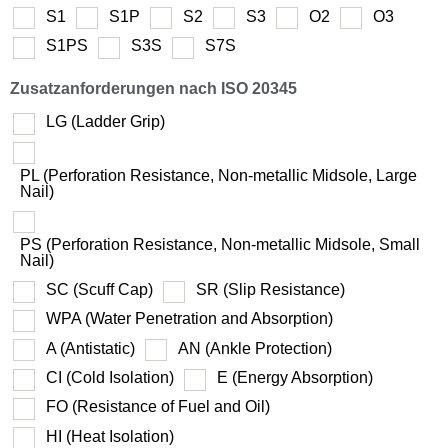
S1
S1P
S2
S3
O2
O3
S1PS
S3S
S7S
Zusatzanforderungen nach ISO 20345
LG (Ladder Grip)
PL (Perforation Resistance, Non-metallic Midsole, Large
Nail)
PS (Perforation Resistance, Non-metallic Midsole, Small
Nail)
SC (Scuff Cap)
SR (Slip Resistance)
WPA (Water Penetration and Absorption)
A (Antistatic)
AN (Ankle Protection)
CI (Cold Isolation)
E (Energy Absorption)
FO (Resistance of Fuel and Oil)
HI (Heat Isolation)