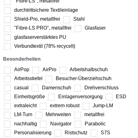
"Fibre-LS", metallfrei
durchtrittsichere Textileinlage
Shield-Pro, metallfrei
Stahl
"Fibre-LS PRO", metallfrei
Glasfaser
glasfaserverstärktes PU
Verbundtextil (78% recycelt)
Besonderheiten
AirPop
AirPro
Arbeitshalbschuh
Arbeitsstiefel
Besucher-Überziehschuh
casual
Damenschuh
Drehverschluss
Einheitsgröße
Einlagenversorgung
ESD
extraleicht
extrem robust
Jump-LM
LM-Turn
Mehrweiten
metallfrei
nachhaltig
Navigator
Parabolic
Personalisierung
Ristschutz
S7S