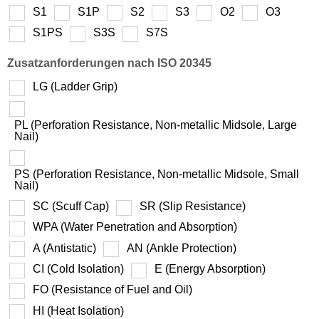
S1
S1P
S2
S3
O2
O3
S1PS
S3S
S7S
Zusatzanforderungen nach ISO 20345
LG (Ladder Grip)
PL (Perforation Resistance, Non-metallic Midsole, Large
Nail)
PS (Perforation Resistance, Non-metallic Midsole, Small
Nail)
SC (Scuff Cap)
SR (Slip Resistance)
WPA (Water Penetration and Absorption)
A (Antistatic)
AN (Ankle Protection)
CI (Cold Isolation)
E (Energy Absorption)
FO (Resistance of Fuel and Oil)
HI (Heat Isolation)