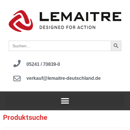
Search B
Search
for:
05241 / 70839-0
verkauf@lemaitre-deutschland.de
Produktsuche