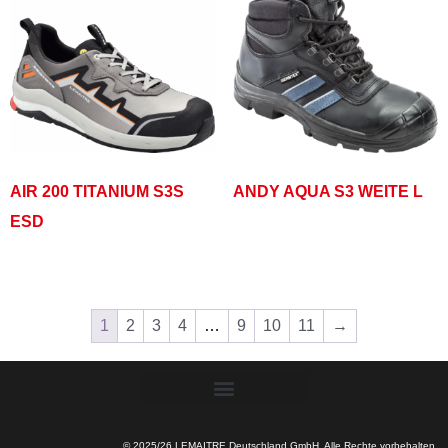
AIR 200 TITANIUM S3S
ANDY AQUA S3 WEITE L
ESD
1
2
3
4
…
9
10
11
→
© 2025/26 LEMAITRE Deutschland GmbH. Alle Rechte vorbehalten.