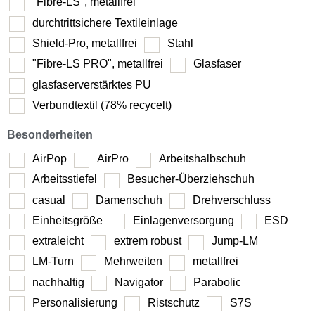
"Fibre-LS", metallfrei
durchtrittsichere Textileinlage
Shield-Pro, metallfrei
Stahl
"Fibre-LS PRO", metallfrei
Glasfaser
glasfaserverstärktes PU
Verbundtextil (78% recycelt)
Besonderheiten
AirPop
AirPro
Arbeitshalbschuh
Arbeitsstiefel
Besucher-Überziehschuh
casual
Damenschuh
Drehverschluss
Einheitsgröße
Einlagenversorgung
ESD
extraleicht
extrem robust
Jump-LM
LM-Turn
Mehrweiten
metallfrei
nachhaltig
Navigator
Parabolic
Personalisierung
Ristschutz
S7S