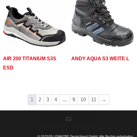
AIR 200 TITANIUM S3S
ANDY AQUA S3 WEITE L
ESD
1
2
3
4
…
9
10
11
→
© 2025/26 LEMAITRE Deutschland GmbH. Alle Rechte vorbehalten.