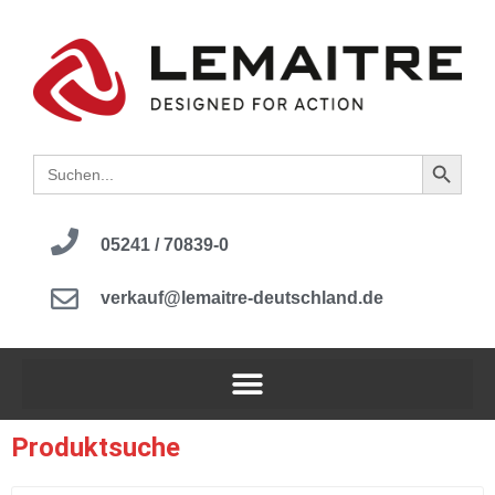
Search B
Search
for:
05241 / 70839-0
verkauf@lemaitre-deutschland.de
Produktsuche