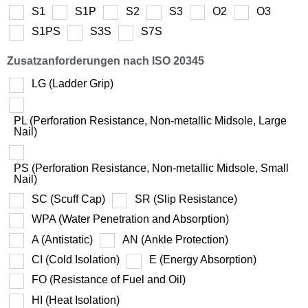
S1
S1P
S2
S3
O2
O3
S1PS
S3S
S7S
Zusatzanforderungen nach ISO 20345
LG (Ladder Grip)
PL (Perforation Resistance, Non-metallic Midsole, Large
Nail)
PS (Perforation Resistance, Non-metallic Midsole, Small
Nail)
SC (Scuff Cap)
SR (Slip Resistance)
WPA (Water Penetration and Absorption)
A (Antistatic)
AN (Ankle Protection)
CI (Cold Isolation)
E (Energy Absorption)
FO (Resistance of Fuel and Oil)
HI (Heat Isolation)