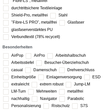
"Fibre-LS", metallfrei
durchtrittsichere Textileinlage
Shield-Pro, metallfrei
Stahl
"Fibre-LS PRO", metallfrei
Glasfaser
glasfaserverstärktes PU
Verbundtextil (78% recycelt)
Besonderheiten
AirPop
AirPro
Arbeitshalbschuh
Arbeitsstiefel
Besucher-Überziehschuh
casual
Damenschuh
Drehverschluss
Einheitsgröße
Einlagenversorgung
ESD
extraleicht
extrem robust
Jump-LM
LM-Turn
Mehrweiten
metallfrei
nachhaltig
Navigator
Parabolic
Personalisierung
Ristschutz
S7S