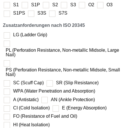
S1
S1P
S2
S3
O2
O3
S1PS
S3S
S7S
Zusatzanforderungen nach ISO 20345
LG (Ladder Grip)
PL (Perforation Resistance, Non-metallic Midsole, Large
Nail)
PS (Perforation Resistance, Non-metallic Midsole, Small
Nail)
SC (Scuff Cap)
SR (Slip Resistance)
WPA (Water Penetration and Absorption)
A (Antistatic)
AN (Ankle Protection)
CI (Cold Isolation)
E (Energy Absorption)
FO (Resistance of Fuel and Oil)
HI (Heat Isolation)