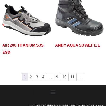
AIR 200 TITANIUM S3S
ANDY AQUA S3 WEITE L
ESD
1
2
3
4
…
9
10
11
→
© 2025/26 LEMAITRE Deutschland GmbH. Alle Rechte vorbehalten.