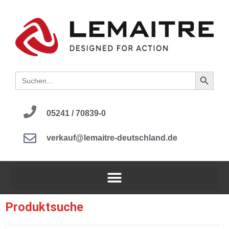
Search B
Search
for:
05241 / 70839-0
verkauf@lemaitre-deutschland.de
Produktsuche