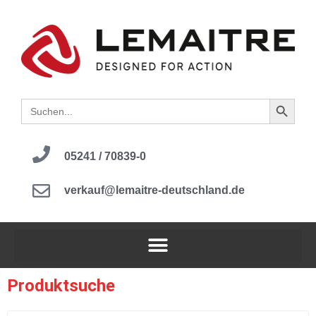
Search B
Search
for:
05241 / 70839-0
verkauf@lemaitre-deutschland.de
Produktsuche