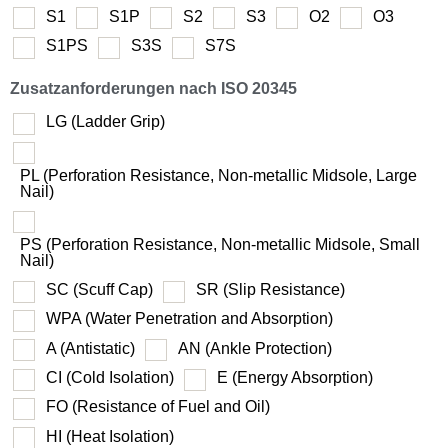
S1
S1P
S2
S3
O2
O3
S1PS
S3S
S7S
Zusatzanforderungen nach ISO 20345
LG (Ladder Grip)
PL (Perforation Resistance, Non-metallic Midsole, Large
Nail)
PS (Perforation Resistance, Non-metallic Midsole, Small
Nail)
SC (Scuff Cap)
SR (Slip Resistance)
WPA (Water Penetration and Absorption)
A (Antistatic)
AN (Ankle Protection)
CI (Cold Isolation)
E (Energy Absorption)
FO (Resistance of Fuel and Oil)
HI (Heat Isolation)