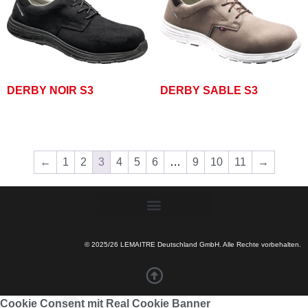
DERBY NOIR S3
DERBY SABLE S3
←
1
2
3
4
5
6
…
9
10
11
→
© 2025/26 LEMAITRE Deutschland GmbH. Alle Rechte vorbehalten.
Cookie Consent mit Real Cookie Banner